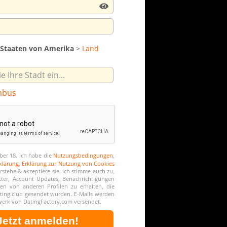
 Staaten von Amerika
>
Land
mbus
ber 18. Ich habe die
Nutzungsbedingungen
,
klärung
,
Erklärung zur Nutzung von Cookies
erstehe & akzeptiere sie. Ich stimme auch zu,
tter, Account Updates, Benachrichtigungen
en von anderen Profilen zu erhalten, die
ing.club gesendet wurden. E-Mails werden
werk von DatingFactory.com versendet.