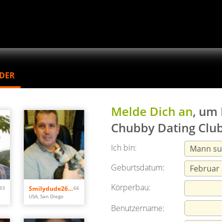
EDER
Melde Dich an
, um
Chubby Dating Club
Ich bin:
Geburtsdatum:
Körperbau:
33
Smilydude2625
66
USA, San Diego
Benutzername: