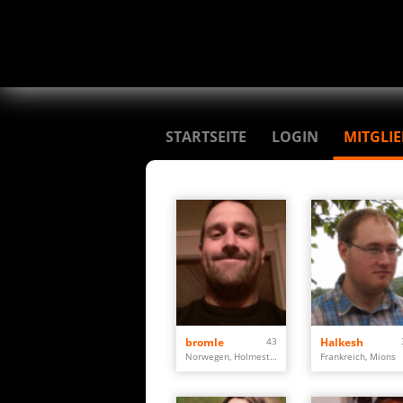
STARTSEITE
LOGIN
MITGLI
bromle
43
Halkesh
Norwegen, Holmestrand
Frankreich, Mions