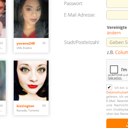
Passwort:
E-Mail Adresse:
Vereinigte
ändern
Stadt/Postleitzahl:
62
yovana248
32
Tschechische Repulik, Jablonec nad Nisou
USA, Euless
z.B.
Colu
✔
Ich bin ü
Datenschutzer
gelesen, ich v
E-Mail Newsle
und Nachricht
50
kizzington
43
von chubbydat
El Salvador, San Salvador
Kanada, Toronto
über das Netz