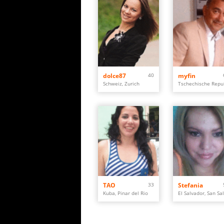
dolce87
40
myfin
Schweiz, Zurich
TAO
33
Stefania
Kuba, Pinar del Rio